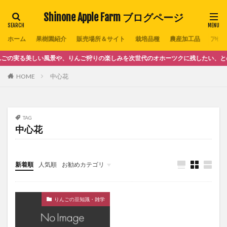
Shinone Apple Farm ブログページ
ホーム
果樹園紹介
販売場所＆サイト
栽培品種
農産加工品
アクセ
実る美しい風景や、りんご狩りの楽しみを次世代のオホーツクに残したい、との思い
HOME
中心花
TAG
中心花
新着順
人気順
お勧めカテゴリ
クラシックギターの世界
りんごの豆知識・雑学