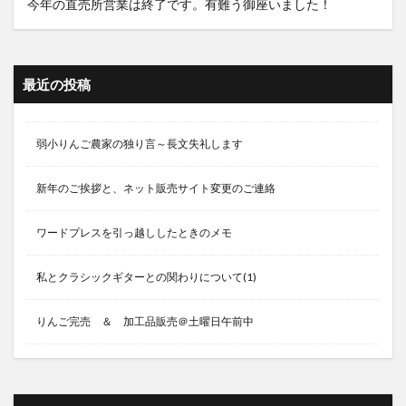
今年の直売所営業は終了です。有難う御座いました！
最近の投稿
弱小りんご農家の独り言～長文失礼します
新年のご挨拶と、ネット販売サイト変更のご連絡
ワードプレスを引っ越ししたときのメモ
私とクラシックギターとの関わりについて(1)
りんご完売 ＆ 加工品販売＠土曜日午前中