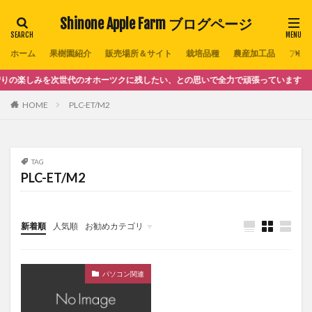
Shinone Apple Farm ブログページ
ホーム
果樹園紹介
販売場所＆サイト
栽培品種
農産加工品
アクセ
楽しみを次世代のオホーツクに残したい、との思いで全力で頑張っています
HOME
PLC-ET/M2
TAG
PLC-ET/M2
新着順
人気順
お勧めカテゴリ
クラシックギターの世界
パソコン関連