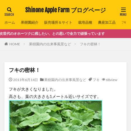
Shinone Apple Farm ブログページ
ホーム
果樹園紹介
販売場所＆サイト
栽培品種
農産加工品
アクセ
ホーツクに残したい、との思いで全力で頑張っています
HOME
果樹園内の出来事風景など
フキの密林！
フキの密林！
2011年6月14日
果樹園内の出来事風景など
フキ
68view
フキが大きくなりました。
高さも、葉の大きさも1メートル近いサイズです。