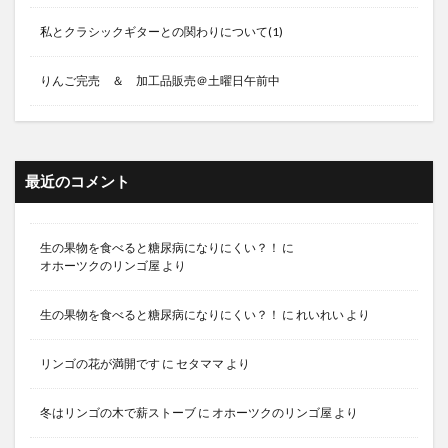
私とクラシックギターとの関わりについて(1)
りんご完売 ＆ 加工品販売＠土曜日午前中
最近のコメント
生の果物を食べると糖尿病になりにくい？！
に
オホーツクのリンゴ屋
より
生の果物を食べると糖尿病になりにくい？！
に
れいれい
より
リンゴの花が満開です
に
セタママ
より
冬はリンゴの木で薪ストーブ
に
オホーツクのリンゴ屋
より